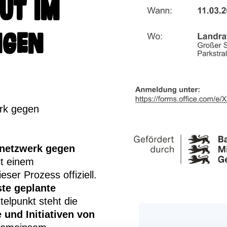
ut im
ngen
erk gegen
snetzwerk gegen
it einem
ieser Prozess offiziell.
ste geplante
telpunkt steht die
 und Initiativen von