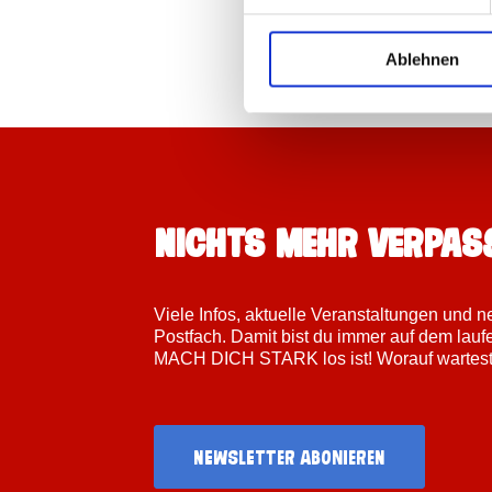
Ablehnen
Nichts mehr verpas
Viele Infos, aktuelle Veranstaltungen und 
Postfach. Damit bist du immer auf dem lau
MACH DICH STARK los ist! Worauf wartest d
Newsletter abonieren