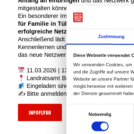
Anfang an einbringen
und das Netzwerk 
mitgestalten können.
Ein besonderer Impuls kommt von
Frau Lö
für Familie in Tübingen
, die Einblicke in 
erfolgreiche Netzwerkarbeit
gibt.
Zustimmung
Anschließend lädt ein
Markt der Möglichke
Kennenlernen und zur Sammlung von Idee
das neue Netzwerk ein.
Diese Webseite verwendet 
Wir verwenden Cookies, um I
11.03.2026 | 13:00–17:00 Uhr
und die Zugriffe auf unsere 
Landratsamt Böblingen
Website an unsere Partner fü
Eingeladen sind Fachkräfte, Ehrenamtlic
möglicherweise mit weiteren
✍️ Bitte anmelden:
der Dienste gesammelt habe
https://forms.office.com/e/X
Einwilligungsauswahl
Infoflyer
Notwendig