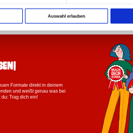
Auswahl erlauben
sen!
neuen Formate direkt in deinem
fenden und weißt genau was bei
u: Trag dich ein!