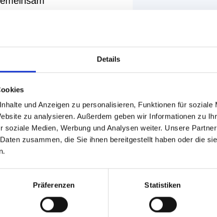
gemeinsam
ffler vom Bündnis
über
15 Jahre
Details
iten
zum Austausch,
n und Wünschen an
Cookies
nhalte und Anzeigen zu personalisieren, Funktionen für soziale
Website zu analysieren. Außerdem geben wir Informationen zu I
r soziale Medien, Werbung und Analysen weiter. Unsere Partner
he & Interessierte
 Daten zusammen, die Sie ihnen bereitgestellt haben oder die s
n.
J7AU7U9h9
Präferenzen
Statistiken