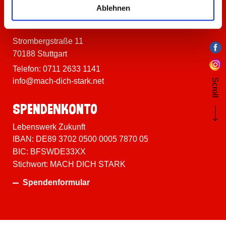
Ablehnen
MACH DICH STARK
Strombergstraße 11
70188 Stuttgart
Telefon:
0711 2633 1141
info@mach-dich-stark.net
Scroll
Spenden­konto
Lebenswerk Zukunft
IBAN: DE89 3702 0500 0005 7870 05
BIC: BFSWDE33XX
Stichwort: MACH DICH STARK
Spendenformular