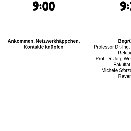
9:00
9:
Ankommen, Netzwerkhäppchen,
Begr
Kontakte knüpfen
Professor Dr.-Ing
Rekto
Prof. Dr. Jörg We
Fakultä
Michele Sforz
Raven