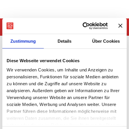
Einladung
Fachtag: „Gesichter der Armut“
am 21. Juni 2023 von 09 – 16 Uhr in der RWU
Zustimmung
Details
Über Cookies
Unkostenbeitrag
: 30 € (
Studierende der RWU sind
kostenfrei eingeladen
)
Einige Tage nach der Anmeldung erhalten Sie eine E-
Mail mit der Kontoverbindung.
Diese Webseite verwendet Cookies
Wir verwenden Cookies, um Inhalte und Anzeigen zu
Für die zu zahlenden
Teilnahmebeiträge
bitte ich
folgende Zahlungsinformationen mitzugeben:
personalisieren, Funktionen für soziale Medien anbieten
zu können und die Zugriffe auf unsere Website zu
Bankverbindung:
analysieren. Außerdem geben wir Informationen zu Ihrer
Baden-Württembergische Bank
Verwendung unserer Website an unsere Partner für
IBAN: DE02 6005 0101 7495 5301 02
BIC: SOLADEST600
soziale Medien, Werbung und Analysen weiter. Unsere
Partner führen diese Informationen möglicherweise mit
Kassenzeichen zur Angabe im Verwendungszweck:
weiteren Daten zusammen, die Sie ihnen bereitgestellt
2300600015982
(dieses bei der Überweisung bitte
haben oder die sie im Rahmen Ihrer Nutzung der Dienste
unbedingt angeben!)