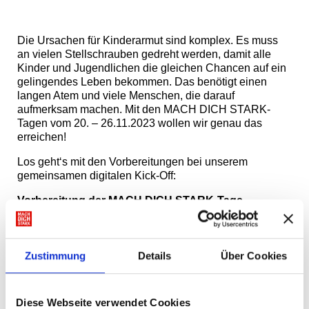
Die Ursachen für Kinderarmut sind komplex. Es muss
an vielen Stellschrauben gedreht werden, damit alle
Kinder und Jugendlichen die gleichen Chancen auf ein
gelingendes Leben bekommen. Das benötigt einen
langen Atem und viele Menschen, die darauf
aufmerksam machen. Mit den MACH DICH STARK-
Tagen vom 20. – 26.11.2023 wollen wir genau das
erreichen!
Los geht‘s mit den Vorbereitungen bei unserem
gemeinsamen digitalen Kick-Off:
Vorbereitung der MACH DICH STARK-Tage
am
14. September 2023 von 09.30 – 12.00 Uh
r
Viele kluge Köpfe haben gute Ideen zusammengelegt
und 3 Aktionen vorbereitet. Gemeinsam stehen wir in
Zustimmung
Details
Über Cookies
den Startlöchern. Es kann los gehen! Wie einfach dein
Engagement gegen Kinderarmut ist, welche
Unterstützung Du bekommst und welches Material wir
Diese Webseite verwendet Cookies
Dir kostenlos zur Verfügung stellen, erfährst Du bei