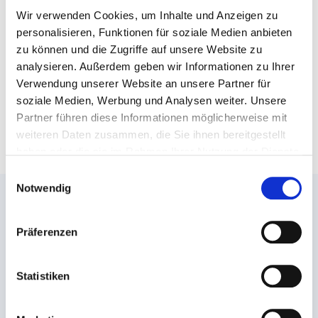
unserer digitalen Austauschrunde „Kick-Off: MACH
Wir verwenden Cookies, um Inhalte und Anzeigen zu
DICH STARK-Tage 2023“. Lerne weitere
personalisieren, Funktionen für soziale Medien anbieten
Mitstreiter*innen kennen und mach dich mit uns „stark“.
zu können und die Zugriffe auf unsere Website zu
analysieren. Außerdem geben wir Informationen zu Ihrer
Anmeldung
: https://www.caritas-rottenburg-
stuttgart.de/anmeldung/mach-dich-stark
Verwendung unserer Website an unsere Partner für
soziale Medien, Werbung und Analysen weiter. Unsere
Partner führen diese Informationen möglicherweise mit
weiteren Daten zusammen, die Sie ihnen bereitgestellt
haben oder die sie im Rahmen Ihrer Nutzung der Dienste
gesammelt haben.
Einwilligungsauswahl
Notwendig
Präferenzen
Statistiken