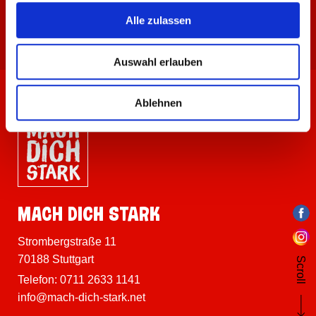
Newsletter abonieren
Alle zulassen
Auswahl erlauben
Ablehnen
MACH DICH STARK
Strombergstraße 11
70188 Stuttgart
Scroll
Telefon:
0711 2633 1141
info@mach-dich-stark.net