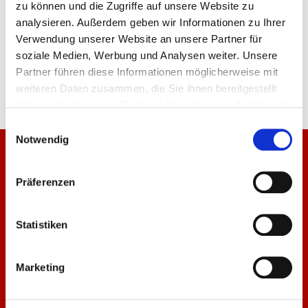
zu können und die Zugriffe auf unsere Website zu
analysieren. Außerdem geben wir Informationen zu Ihrer
Verwendung unserer Website an unsere Partner für
soziale Medien, Werbung und Analysen weiter. Unsere
Partner führen diese Informationen möglicherweise mit
weiteren Daten zusammen, die Sie ihnen bereitgestellt
haben oder die sie im Rahmen Ihrer Nutzung der Dienste
gesammelt haben.
Einwilligungsauswahl
Notwendig
Nichts mehr verpassen!
Präferenzen
Viele Infos, aktuelle Veranstaltungen und neuen
Statistiken
Formate direkt in deinem Postfach. Damit bist du immer
auf dem laufenden und weißt genau was bei MACH
DICH STARK los ist! Worauf wartest du: Trag dich ein!
Marketing